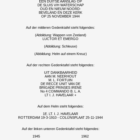
EEN DUITSE AANSLAG OP
DE SLUIS V/H WATERSCHAP
OUD EN NIEUW NOORD-
BEVELAND EN DEZE KERK
OP 25 NOVEMBER 1944
Auf der mittleren Gedenktafel steht folgendes:
(Abbildung: Wappen von Zeeland)
LUCTOR ET EMERGO
(Abbildung: Schleuse)
(Abbildung: Helm auf einem Kreuz)
Auf der rechten Gedenktafel steht folgendes:
UIT DANKBAARHEID
AAN M. NEERHOUT
M. L. FORTUIN
DE RECCE UNIT VAN DE
BRIGADE PRINSES IRENE
No 4 COMMANDO B. L. A.
LT I. J. HAVELAAR +
Auf dem Helm steht folgendes:
1E. LT. I. J. HAVELAAR
ROTTERDAM 19-3-1910 - COLIJNSPLAAT 25-11-1944
Auf der linken unteren Gedenktafel steht folgendes:
1945 1962