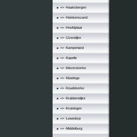
=> -Haaksbergen
=> -Heinkenszand
=> -Hoofdplaat
=> -IJzendijke
=> -Kamperland
=> -Kapelle
=> -Kleverskerke
=> -Kloetinge
=> -Koudekerke
=> -Krabbendijke
=> -Kruiningen
=> -Lewedorp
=> -Middelburg