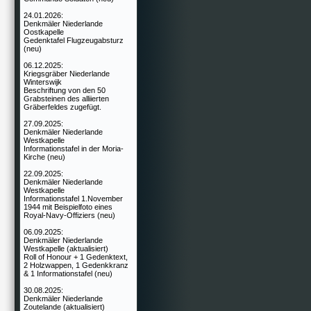
24.01.2026:
Denkmäler Niederlande
Oostkapelle
Gedenktafel Flugzeugabsturz
(neu)
06.12.2025:
Kriegsgräber Niederlande
Winterswijk
Beschriftung von den 50
Grabsteinen des alliierten
Gräberfeldes zugefügt.
27.09.2025:
Denkmäler Niederlande
Westkapelle
Informationstafel in der Moria-
Kirche (neu)
22.09.2025:
Denkmäler Niederlande
Westkapelle
Informationstafel 1.November
1944 mit Beispielfoto eines
Royal-Navy-Offiziers (neu)
06.09.2025:
Denkmäler Niederlande
Westkapelle (aktualisiert)
Roll of Honour + 1 Gedenktext,
2 Holzwappen, 1 Gedenkkranz
& 1 Informationstafel (neu)
30.08.2025:
Denkmäler Niederlande
Zoutelande (aktualisiert)