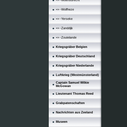
=> -Woensdrecht
=> -Wolfheze
=> -Yerseke
=> -Zanddijk
=> -Zoutelande
Kriegsgräber Belgien
Kriegsgräber Deutschland
Kriegsgräber Niederlande
Luftkrieg (Westmünsterland)
Captain Samuel Wilkie
McGowan
Lieutenant Thomas Reed
Grabpatenschaften
Nachrichten aus Zeeland
Museen