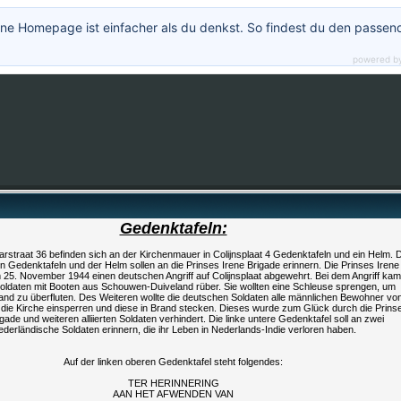
ne Homepage ist einfacher als du denkst. So findest du den passen
powered b
Gedenktafeln:
rstraat 36 befinden sich an der Kirchenmauer in Colijnsplaat 4 Gedenktafeln und ein Helm. D
en Gedenktafeln und der Helm sollen an die Prinses Irene Brigade erinnern. Die Prinses Irene
 25. November 1944 einen deutschen Angriff auf Colijnsplaat abgewehrt. Bei dem Angriff ka
oldaten mit Booten aus Schouwen-Duiveland rüber. Sie wollten eine Schleuse sprengen, um
nd zu überfluten. Des Weiteren wollte die deutschen Soldaten alle männlichen Bewohner vo
in die Kirche einsperren und diese in Brand stecken. Dieses wurde zum Glück durch die Prins
igade und weiteren alliierten Soldaten verhindert. Die linke untere Gedenktafel soll an zwei
ederländische Soldaten erinnern, die ihr Leben in Nederlands-Indie verloren haben.
Auf der linken oberen Gedenktafel steht folgendes:
TER HERINNERING
AAN HET AFWENDEN VAN