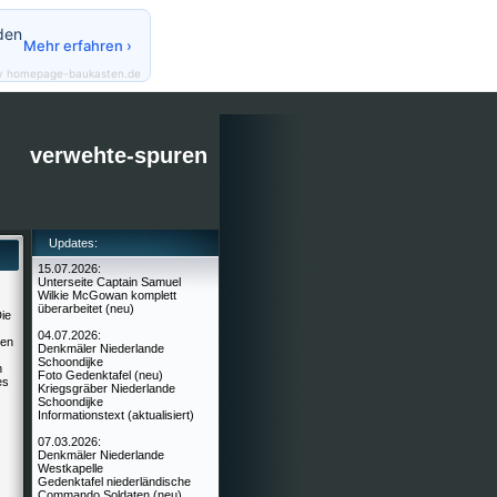
den
Mehr erfahren ›
y homepage-baukasten.de
verwehte-spuren
Updates:
15.07.2026:
Unterseite Captain Samuel
Wilkie McGowan komplett
überarbeitet (neu)
ie
04.07.2026:
men
Denkmäler Niederlande
Schoondijke
n
Foto Gedenktafel (neu)
es
Kriegsgräber Niederlande
Schoondijke
Informationstext (aktualisiert)
07.03.2026:
Denkmäler Niederlande
Westkapelle
Gedenktafel niederländische
Commando Soldaten (neu)