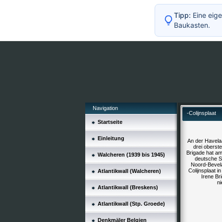
Tipp:
Eine eige
Baukasten.
Navigation
-Colijnsplaat
Startseite
Einleitung
An der Havelaa
drei oberst
Brigade hat am
Walcheren (1939 bis 1945)
deutsche S
Noord-Bevela
Colijnsplaat 
Atlantikwall (Walcheren)
Irene Br
ni
Atlantikwall (Breskens)
Atlantikwall (Stp. Groede)
Denkmäler Belgien