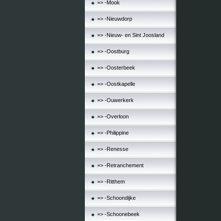
=> -Mook
=> -Nieuwdorp
=> -Nieuw- en Sint Joosland
=> -Oostburg
=> -Oosterbeek
=> -Oostkapelle
=> -Ouwerkerk
=> -Overloon
=> -Philippine
=> -Renesse
=> -Retranchement
=> -Ritthem
=> -Schoondijke
=> -Schoonebeek