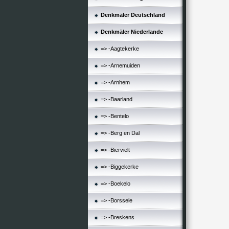
Denkmäler Deutschland
Denkmäler Niederlande
=> -Aagtekerke
=> -Arnemuiden
=> -Arnhem
=> -Baarland
=> -Bentelo
=> -Berg en Dal
=> -Biervielt
=> -Biggekerke
=> -Boekelo
=> -Borssele
=> -Breskens