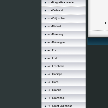
=> -Burgh-Haamstede
=> -Cadzand
=> -Colijnsplaat
L
=> -Dishoek
=> -Domburg
=> -Driewegen
=> -Ede
=> -Eede
=> -Enschede
=> -Gapinge
=> -Goes
=> -Groede
=> -Groesbeek
=> -Groot-Valkenisse