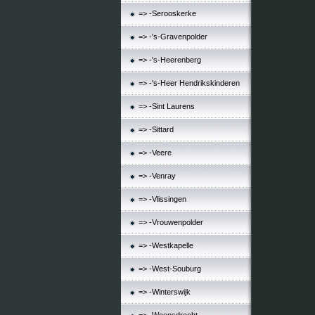
=> -Serooskerke
=> -'s-Gravenpolder
=> -'s-Heerenberg
=> -'s-Heer Hendrikskinderen
=> -Sint Laurens
=> -Sittard
=> -Veere
=> -Venray
=> -Vlissingen
=> -Vrouwenpolder
=> -Westkapelle
=> -West-Souburg
=> -Winterswijk