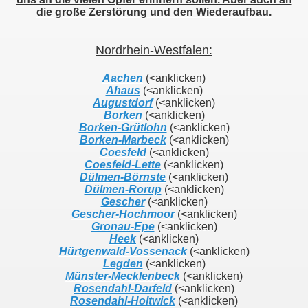
die große Zerstörung und den Wiederaufbau.
Nordrhein-Westfalen:
Aachen
(<anklicken)
Ahaus
(<anklicken)
Augustdorf
(<anklicken)
Borken
(<anklicken)
Borken-Grütlohn
(<anklicken)
Borken-Marbeck
(<anklicken)
Coesfeld
(<anklicken)
Coesfeld-Lette
(<anklicken)
Dülmen-Börnste
(<anklicken)
Dülmen-Rorup
(<anklicken)
Gescher
(<anklicken)
Gescher-Hochmoor
(<anklicken)
Gronau-Epe
(<anklicken)
Heek
(<anklicken)
Hürtgenwald-Vossenack
(<anklicken)
Legden
(<anklicken)
Münster-Mecklenbeck
(<anklicken)
Rosendahl-Darfeld
(<anklicken)
Rosendahl-Holtwick
(<anklicken)