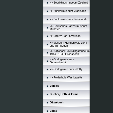
=> Bevrijdingsmuseum Zeeland
=> Bunkermuseum Vlissingen
=> Bunkermuseum Zoutelande
=> Deutsches Panzermuseum
Munster
=> Liberty Park Overloon
=> Museum Hürtgenwald 1944
und im Frieden
=> Nationaal Bevrijdingsmuseum
1944 - 1945 Groesbeek
=> Oorlogsmuseum
Ossendrecht
=> Oorlogsmuseum Vitality
=> Polderhuis Westkapelle
Videos
Bücher, Hefte & Filme
Gästebuch
Links