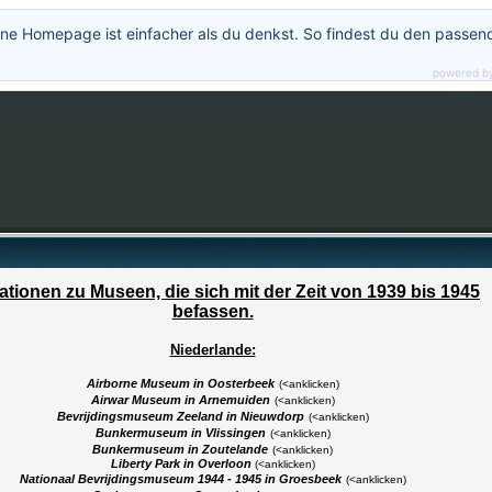
ne Homepage ist einfacher als du denkst. So findest du den passen
powered b
ationen zu Museen, die sich mit der Zeit von 1939 bis 1945
befassen.
Niederlande:
Airborne Museum in Oosterbeek
(<anklicken)
Airwar Museum in Arnemuiden
(<anklicken)
Bevrijdingsmuseum Zeeland in Nieuwdorp
(<anklicken)
Bunkermuseum in Vlissingen
(<anklicken)
Bunkermuseum in Zoutelande
(<anklicken)
Liberty Park in Overloon
(<anklicken)
Nationaal Bevrijdingsmuseum 1944 - 1945 in Groesbeek
(<anklicken)