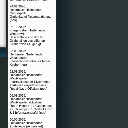
24.01.2026:
Denkmäler Niederlande
Oostkapelle
Gedenktafel Flugzeugabsturz
(neu)
06.12.2025:
Kriegsgräber Niederlande
Winterswijk
Beschriftung von den 50
Grabsteinen des alliierten
Gräberfeldes zugefügt.
27.09.2025:
Denkmäler Niederlande
Westkapelle
Informationstafel in der Moria-
Kirche (neu)
22.09.2025:
Denkmäler Niederlande
Westkapelle
Informationstafel 1.November
1944 mit Beispielfoto eines
Royal-Navy-Offiziers (neu)
06.09.2025:
Denkmäler Niederlande
Westkapelle (aktualisiert)
Roll of Honour + 1 Gedenktext,
2 Holzwappen, 1 Gedenkkranz
& 1 Informationstafel (neu)
30.08.2025:
Denkmäler Niederlande
Zoutelande (aktualisiert)