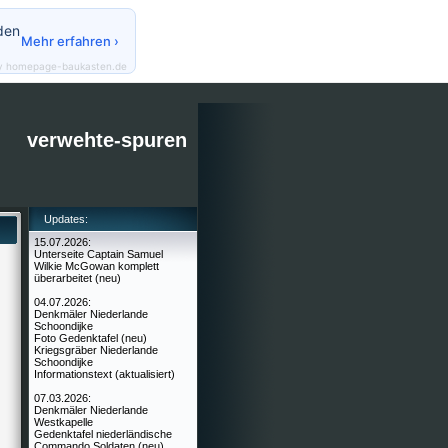
den
Mehr erfahren ›
y homepage-baukasten.de
verwehte-spuren
Updates:
15.07.2026:
Unterseite Captain Samuel
Wilkie McGowan komplett
überarbeitet (neu)
04.07.2026:
Denkmäler Niederlande
Schoondijke
Foto Gedenktafel (neu)
Kriegsgräber Niederlande
Schoondijke
Informationstext (aktualisiert)
07.03.2026:
Denkmäler Niederlande
Westkapelle
Gedenktafel niederländische
Commando Soldaten (neu)