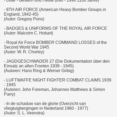
- Lette - Gestern und Heute (890 - 1990 1100 Jahre)
- 8TH AIR FORCE (American Heavy Bomber Groups in
England, 1942-45)
(Autor: Gregory Pons)
- BADGES & UNIFORMS OF THE ROYAL AIR FORCE
(Autor: Malcolm C. Hobart)
- Royal Air Force BOMBER COMMAND LOSSES of the
Second World War 1945
(Autor: W. R. Chorley)
- JAGDGESCHWADER 27 (Die Dokumentation über den
Einsatz an allen Fronten 1939 - 1945)
(Autoren: Hans Ring & Werner Girbig)
- LUFTWAFFE NIGHT FIGHTER COMBAT CLAIMS 1939
- 1945
(Autoren: John Foreman, Johannes Matthews & Simon
Parry)
- In de schaduw van de glorie (Overzicht van
vliegtuigbergingen in Nederland 1960 - 1977)
(Autor: S. L. Veenstra)