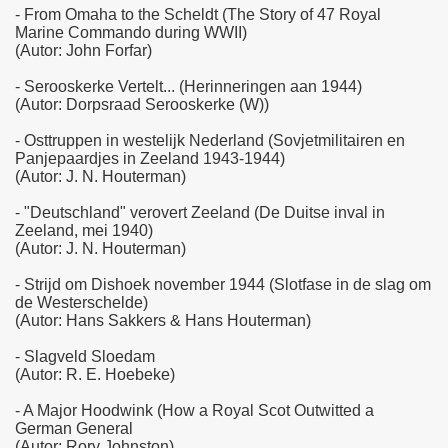
- From Omaha to the Scheldt (The Story of 47 Royal
Marine Commando during WWII)
(Autor: John Forfar)
- Serooskerke Vertelt... (Herinneringen aan 1944)
(Autor: Dorpsraad Serooskerke (W))
- Osttruppen in westelijk Nederland (Sovjetmilitairen en
Panjepaardjes in Zeeland 1943-1944)
(Autor: J. N. Houterman)
- "Deutschland" verovert Zeeland (De Duitse inval in
Zeeland, mei 1940)
(Autor: J. N. Houterman)
- Strijd om Dishoek november 1944 (Slotfase in de slag om
de Westerschelde)
(Autor: Hans Sakkers & Hans Houterman)
- Slagveld Sloedam
(Autor: R. E. Hoebeke)
- A Major Hoodwink (How a Royal Scot Outwitted a
German General
(Autor: Rory Johnston)