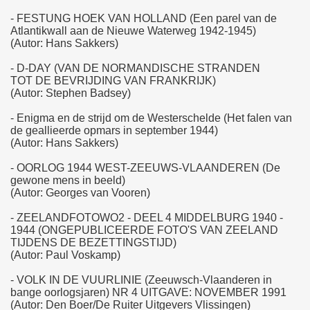
- FESTUNG HOEK VAN HOLLAND (Een parel van de
Atlantikwall aan de Nieuwe Waterweg 1942-1945)
(Autor: Hans Sakkers)
- D-DAY (VAN DE NORMANDISCHE STRANDEN
TOT DE BEVRIJDING VAN FRANKRIJK)
(Autor: Stephen Badsey)
- Enigma en de strijd om de Westerschelde (Het falen van
de geallieerde opmars in september 1944)
(Autor: Hans Sakkers)
- OORLOG 1944 WEST-ZEEUWS-VLAANDEREN (De
gewone mens in beeld)
(Autor: Georges van Vooren)
- ZEELANDFOTOWO2 - DEEL 4 MIDDELBURG 1940 -
1944 (ONGEPUBLICEERDE FOTO'S VAN ZEELAND
TIJDENS DE BEZETTINGSTIJD)
(Autor: Paul Voskamp)
- VOLK IN DE VUURLINIE (Zeeuwsch-Vlaanderen in
bange oorlogsjaren) NR 4 UITGAVE: NOVEMBER 1991
(Autor: Den Boer/De Ruiter Uitgevers Vlissingen)