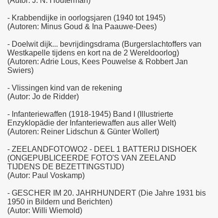
(Autor: J. N. Houterman)
- Krabbendijke in oorlogsjaren (1940 tot 1945)
(Autoren: Minus Goud & Ina Paauwe-Dees)
- Doelwit dijk... bevrijdingsdrama (Burgerslachtoffers van
Westkapelle tijdens en kort na de 2 Wereldoorlog)
(Autoren: Adrie Lous, Kees Pouwelse & Robbert Jan
Swiers)
- Vlissingen kind van de rekening
(Autor: Jo de Ridder)
- Infanteriewaffen (1918-1945) Band I (Illustrierte
Enzyklopädie der Infanteriewaffen aus aller Welt)
(Autoren: Reiner Lidschun & Günter Wollert)
- ZEELANDFOTOWO2 - DEEL 1 BATTERIJ DISHOEK
(ONGEPUBLICEERDE FOTO'S VAN ZEELAND
TIJDENS DE BEZETTINGSTIJD)
(Autor: Paul Voskamp)
- GESCHER IM 20. JAHRHUNDERT (Die Jahre 1931 bis
1950 in Bildern und Berichten)
(Autor: Willi Wiemold)