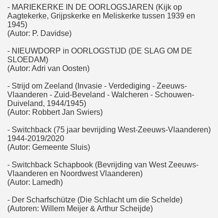
- MARIEKERKE IN DE OORLOGSJAREN (Kijk op
Aagtekerke, Grijpskerke en Meliskerke tussen 1939 en
1945)
(Autor: P. Davidse)
- NIEUWDORP in OORLOGSTIJD (DE SLAG OM DE
SLOEDAM)
(Autor: Adri van Oosten)
- Strijd om Zeeland (Invasie - Verdediging - Zeeuws-
Vlaanderen - Zuid-Beveland - Walcheren - Schouwen-
Duiveland, 1944/1945)
(Autor: Robbert Jan Swiers)
- Switchback (75 jaar bevrijding West-Zeeuws-Vlaanderen)
1944-2019/2020
(Autor: Gemeente Sluis)
- Switchback Schapbook (Bevrijding van West Zeeuws-
Vlaanderen en Noordwest Vlaanderen)
(Autor: Lamedh)
- Der Scharfschütze (Die Schlacht um die Schelde)
(Autoren: Willem Meijer & Arthur Scheijde)