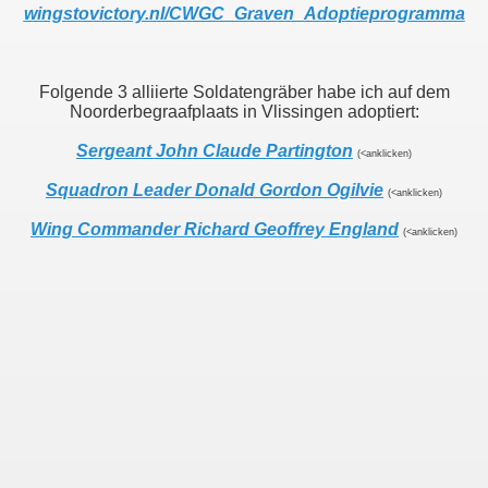
wingstovictory.nl/CWGC_Graven_Adoptieprogramma
Folgende 3 alliierte Soldatengräber habe ich auf dem
Noorderbegraafplaats in Vlissingen adoptiert:
Sergeant John Claude Partington
(<anklicken)
Squadron Leader Donald Gordon Ogilvie
(<anklicken)
Wing Commander Richard Geoffrey England
(<anklicken)
ton
on Ogilvie