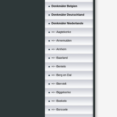
Denkmäler Belgien
Denkmäler Deutschland
Denkmäler Niederlande
=> -Aagtekerke
=> -Arnemuiden
=> -Arnhem
=> -Baarland
=> -Bentelo
=> -Berg en Dal
=> -Biervielt
=> -Biggekerke
=> -Boekelo
=> -Borssele