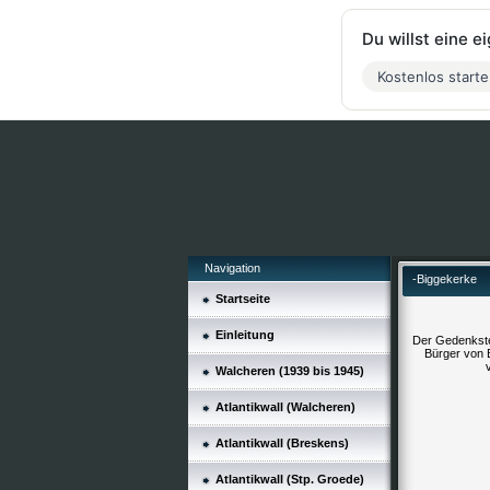
Du willst eine 
Kostenlos start
Navigation
-Biggekerke
Startseite
Einleitung
Der Gedenkste
Bürger von 
Walcheren (1939 bis 1945)
Atlantikwall (Walcheren)
Atlantikwall (Breskens)
Atlantikwall (Stp. Groede)