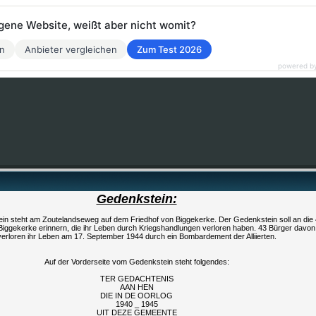
eigene Website, weißt aber nicht womit?
en
Anbieter vergleichen
Zum Test 2026
powered b
Gedenkstein:
in steht am Zoutelandseweg auf dem Friedhof von Biggekerke. Der Gedenkstein soll an die
Biggekerke erinnern, die ihr Leben durch Kriegshandlungen verloren haben. 43 Bürger davon
verloren ihr Leben am 17. September 1944 durch ein Bombardement der Alliierten.
Auf der Vorderseite vom Gedenkstein steht folgendes:
TER GEDACHTENIS
AAN HEN
DIE IN DE OORLOG
1940 _ 1945
UIT DEZE GEMEENTE