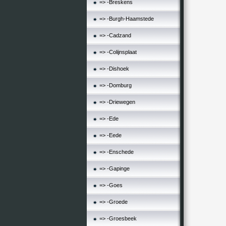
=> -Breskens
=> -Burgh-Haamstede
=> -Cadzand
=> -Colijnsplaat
=> -Dishoek
=> -Domburg
=> -Driewegen
=> -Ede
=> -Eede
=> -Enschede
=> -Gapinge
=> -Goes
=> -Groede
=> -Groesbeek