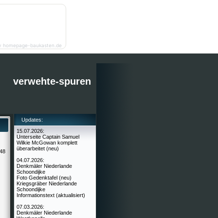
y homepage-baukasten.de
verwehte-spuren
Updates:
15.07.2026:
Unterseite Captain Samuel
Wilkie McGowan komplett
überarbeitet (neu)
 48
04.07.2026:
Denkmäler Niederlande
Schoondijke
Foto Gedenktafel (neu)
Kriegsgräber Niederlande
Schoondijke
Informationstext (aktualisiert)
07.03.2026:
Denkmäler Niederlande