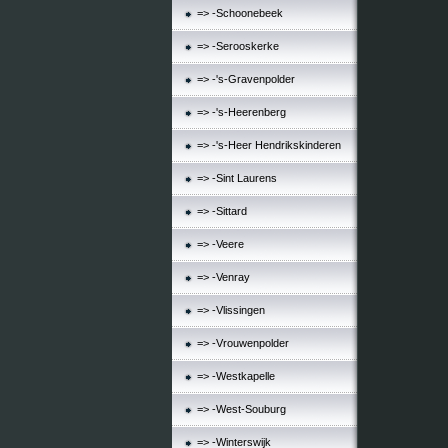
=> -Schoonebeek
=> -Serooskerke
=> -'s-Gravenpolder
=> -'s-Heerenberg
=> -'s-Heer Hendrikskinderen
=> -Sint Laurens
=> -Sittard
=> -Veere
=> -Venray
=> -Vlissingen
=> -Vrouwenpolder
=> -Westkapelle
=> -West-Souburg
=> -Winterswijk