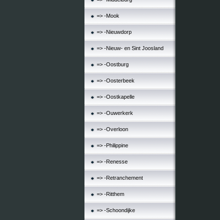
=> -Mook
=> -Nieuwdorp
=> -Nieuw- en Sint Joosland
=> -Oostburg
=> -Oosterbeek
=> -Oostkapelle
=> -Ouwerkerk
=> -Overloon
=> -Philippine
=> -Renesse
=> -Retranchement
=> -Ritthem
=> -Schoondijke