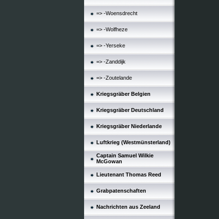
=> -Woensdrecht
=> -Wolfheze
=> -Yerseke
=> -Zanddijk
=> -Zoutelande
Kriegsgräber Belgien
Kriegsgräber Deutschland
Kriegsgräber Niederlande
Luftkrieg (Westmünsterland)
Captain Samuel Wilkie
McGowan
Lieutenant Thomas Reed
Grabpatenschaften
Nachrichten aus Zeeland