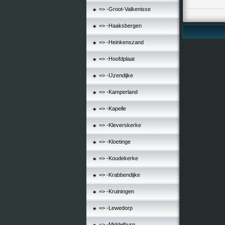
=> -Groot-Valkenisse
=> -Haaksbergen
=> -Heinkenszand
=> -Hoofdplaat
=> -IJzendijke
=> -Kamperland
=> -Kapelle
=> -Kleverskerke
=> -Kloetinge
=> -Koudekerke
=> -Krabbendijke
=> -Kruiningen
=> -Lewedorp
=> -Middelburg