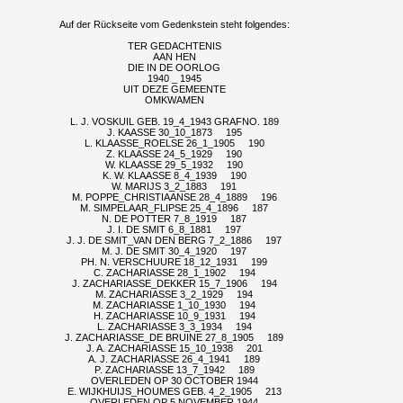
Auf der Rückseite vom Gedenkstein steht folgendes:
TER GEDACHTENIS
AAN HEN
DIE IN DE OORLOG
1940 _ 1945
UIT DEZE GEMEENTE
OMKWAMEN
L. J. VOSKUIL GEB. 19_4_1943 GRAFNO. 189
J. KAASSE 30_10_1873 195
L. KLAASSE_ROELSE 26_1_1905 190
Z. KLAASSE 24_5_1929 190
W. KLAASSE 29_5_1932 190
K. W. KLAASSE 8_4_1939 190
W. MARIJS 3_2_1883 191
M. POPPE_CHRISTIAANSE 28_4_1889 196
M. SIMPELAAR_FLIPSE 25_4_1896 187
N. DE POTTER 7_8_1919 187
J. I. DE SMIT 6_8_1881 197
J. J. DE SMIT_VAN DEN BERG 7_2_1886 197
M. J. DE SMIT 30_4_1920 197
PH. N. VERSCHUURE 18_12_1931 199
C. ZACHARIASSE 28_1_1902 194
J. ZACHARIASSE_DEKKER 15_7_1906 194
M. ZACHARIASSE 3_2_1929 194
M. ZACHARIASSE 1_10_1930 194
H. ZACHARIASSE 10_9_1931 194
L. ZACHARIASSE 3_3_1934 194
J. ZACHARIASSE_DE BRUINE 27_8_1905 189
J. A. ZACHARIASSE 15_10_1938 201
A. J. ZACHARIASSE 26_4_1941 189
P. ZACHARIASSE 13_7_1942 189
OVERLEDEN OP 30 OCTOBER 1944
E. WIJKHUIJS_HOUMES GEB. 4_2_1905 213
OVERLEDEN OP 5 NOVEMBER 1944