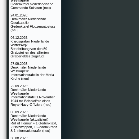
Westkapelle
Gedenktafel niederländische
Commando Soldaten (neu)
24.01.2026:
Denkmäler Niederlande
Oostkapelle
Gedenktafel Flugzeugabsturz
(neu)
06.12.2025:
Kriegsgräber Niederlande
Winterswijk
Beschriftung von den 50
Grabsteinen des alliierten
Gräberfeldes zugefügt.
27.09.2025:
Denkmäler Niederlande
Westkapelle
Informationstafel in der Moria-
Kirche (neu)
22.09.2025:
Denkmäler Niederlande
Westkapelle
Informationstafel 1.November
1944 mit Beispielfoto eines
Royal-Navy-Offiziers (neu)
06.09.2025:
Denkmäler Niederlande
Westkapelle (aktualisiert)
Roll of Honour + 1 Gedenktext,
2 Holzwappen, 1 Gedenkkranz
& 1 Informationstafel (neu)
30.08.2025: