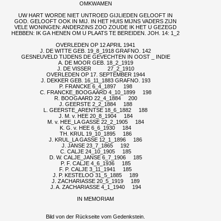
OMKWAMEN
UW HART WORDE NIET UNTROED GIJLIEDEN GELOOFT IN
GOD. GELOOFT OOK IN MIJ. IN HET HUIS MIJNS VADERS ZIJN
VELE WONINGEN: ANDERZINS ZOO ZOUDE IK HET U GEZEGD
HEBBEN: IK GA HENEN OM U PLAATS TE BEREIDEN. JOH. 14: 1_2
OVERLEDEN OP 12 APRIL 1941
J. DE WITTE GEB. 19_8_1918 GRAFNO. 142
GESNEUVELD TIJDENS DE GEVECHTEN IN OOST _ INDIE
A. DE MOOR GEB. 18_2_1919
J. DE VISSER 27_2_1910
OVERLEDEN OP 17. SEPTEMBER 1944
J. DEKKER GEB. 16_11_1883 GRAFNO. 193
P. FRANCKE 6_4_1897 198
C. FRANCKE_BOOGAARD 4_10_1899 198
R. BOOGAARD 22_4_1884 200
J. GEERSTE 2_2_1884 188
L. GEERSTE_ARENTSE 18_6_1882 188
J. M. v. HEE 20_8_1904 184
M. v. HEE_LA GASSE 22_2_1905 184
K. G. v. HEE 6_6_1930 184
TH. KRUL 19_10_1895 186
J. KRUL_LA GASSE 12_1_1896 186
J. JANSE 23_7_1865 192
C. CALJE 24_10_1905 185
D. W. CALJE_JANSE 6_7_1906 185
P. F. CALJE 4_6_1936 185
F. P. CALJE 3_11_1941 185
J. P. KESTELOO 31_5_1885 189
J. ZACHARIASSE 20_5_1919 189
J. A. ZACHARIASSE 4_1_1940 194
IN MEMORIAM
Bild von der Rückseite vom Gedenkstein.