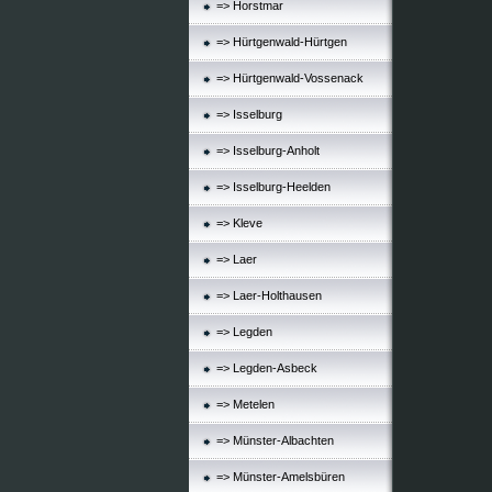
=> Horstmar
=> Hürtgenwald-Hürtgen
=> Hürtgenwald-Vossenack
=> Isselburg
=> Isselburg-Anholt
=> Isselburg-Heelden
=> Kleve
=> Laer
=> Laer-Holthausen
=> Legden
=> Legden-Asbeck
=> Metelen
=> Münster-Albachten
=> Münster-Amelsbüren