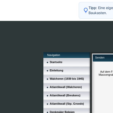
Tipp:
Eine eige
Baukasten.
Navigation
Senden
Startseite
Einleitung
Auf dem Fr
Massengrab 
Walcheren (1939 bis 1945)
Atlantikwall (Walcheren)
Atlantikwall (Breskens)
Atlantikwall (Stp. Groede)
Denkmäler Belgien