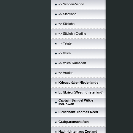
=> Senden-Venne
=> Stadtlohn
=> Südlohn
=> Südlohn-Oeding
=> Telgte
=> Velen
=> Velen-Ramsdorf
=> Vreden
Kriegsgräber Niederlande
Luftkrieg (Westmünsterland)
Captain Samuel Wilkie
McGowan
Lieutenant Thomas Reed
Grabpatenschaften
Nachrichten aus Zeeland