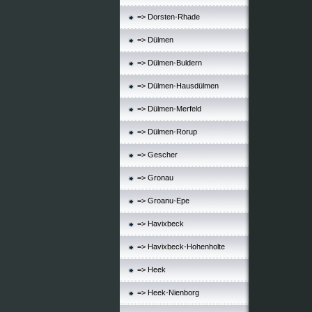
=> Dorsten-Rhade
=> Dülmen
=> Dülmen-Buldern
=> Dülmen-Hausdülmen
=> Dülmen-Merfeld
=> Dülmen-Rorup
=> Gescher
=> Gronau
=> Groanu-Epe
=> Havixbeck
=> Havixbeck-Hohenholte
=> Heek
=> Heek-Nienborg