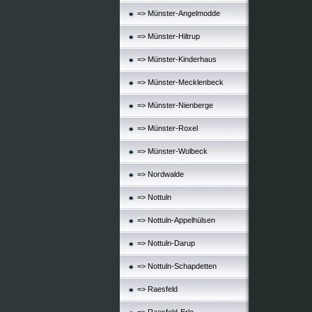
=> Münster-Angelmodde
=> Münster-Hiltrup
=> Münster-Kinderhaus
=> Münster-Mecklenbeck
=> Münster-Nienberge
=> Münster-Roxel
=> Münster-Wolbeck
=> Nordwalde
=> Nottuln
=> Nottuln-Appelhülsen
=> Nottuln-Darup
=> Nottuln-Schapdetten
=> Raesfeld