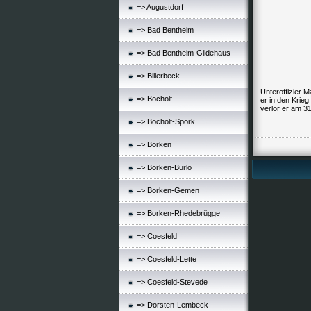
=> Augustdorf
=> Bad Bentheim
=> Bad Bentheim-Gildehaus
=> Billerbeck
Unteroffizier 
=> Bocholt
er in den Krie
verlor er am 3
=> Bocholt-Spork
=> Borken
=> Borken-Burlo
=> Borken-Gemen
=> Borken-Rhedebrügge
=> Coesfeld
=> Coesfeld-Lette
=> Coesfeld-Stevede
=> Dorsten-Lembeck