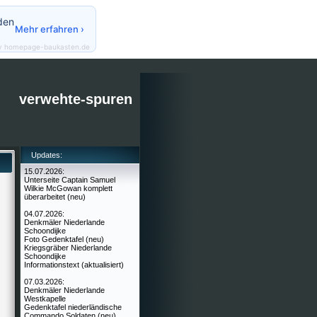
den
Mehr erfahren ›
y homepage-baukasten.de
verwehte-spuren
Updates:
15.07.2026:
Unterseite Captain Samuel
Wilkie McGowan komplett
überarbeitet (neu)
04.07.2026:
Denkmäler Niederlande
Schoondijke
Foto Gedenktafel (neu)
Kriegsgräber Niederlande
Schoondijke
Informationstext (aktualisiert)
07.03.2026:
Denkmäler Niederlande
Westkapelle
Gedenktafel niederländische
Commando Soldaten (neu)