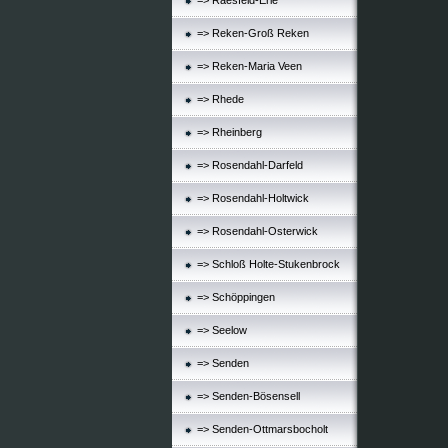
=> Raesfeld-Erle
=> Reken-Groß Reken
=> Reken-Maria Veen
=> Rhede
=> Rheinberg
=> Rosendahl-Darfeld
=> Rosendahl-Holtwick
=> Rosendahl-Osterwick
=> Schloß Holte-Stukenbrock
=> Schöppingen
=> Seelow
=> Senden
=> Senden-Bösensell
=> Senden-Ottmarsbocholt