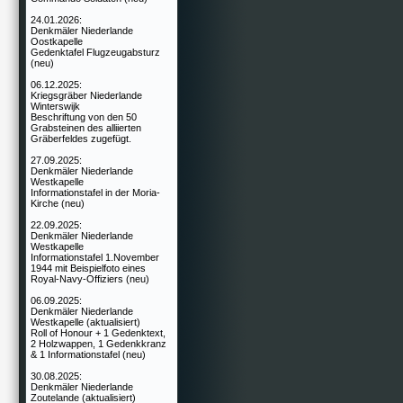
24.01.2026:
Denkmäler Niederlande
Oostkapelle
Gedenktafel Flugzeugabsturz
(neu)
06.12.2025:
Kriegsgräber Niederlande
Winterswijk
Beschriftung von den 50
Grabsteinen des alliierten
Gräberfeldes zugefügt.
27.09.2025:
Denkmäler Niederlande
Westkapelle
Informationstafel in der Moria-
Kirche (neu)
22.09.2025:
Denkmäler Niederlande
Westkapelle
Informationstafel 1.November
1944 mit Beispielfoto eines
Royal-Navy-Offiziers (neu)
06.09.2025:
Denkmäler Niederlande
Westkapelle (aktualisiert)
Roll of Honour + 1 Gedenktext,
2 Holzwappen, 1 Gedenkkranz
& 1 Informationstafel (neu)
30.08.2025:
Denkmäler Niederlande
Zoutelande (aktualisiert)