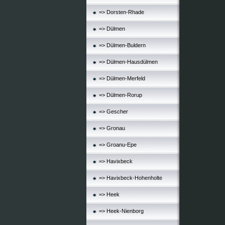
=> Dorsten-Rhade
=> Dülmen
=> Dülmen-Buldern
=> Dülmen-Hausdülmen
=> Dülmen-Merfeld
=> Dülmen-Rorup
=> Gescher
=> Gronau
=> Groanu-Epe
=> Havixbeck
=> Havixbeck-Hohenholte
=> Heek
=> Heek-Nienborg