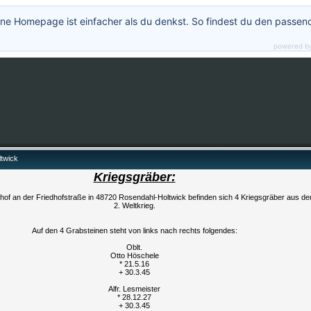
ne Homepage ist einfacher als du denkst. So findest du den passen
powered b
twick
Kriegsgräber:
hof an der Friedhofstraße in 48720 Rosendahl-Holtwick befinden sich 4 Kriegsgräber aus d
2. Weltkrieg.
Auf den 4 Grabsteinen steht von links nach rechts folgendes:
Oblt.
Otto Höschele
* 21.5.16
+ 30.3.45
Alfr. Lesmeister
* 28.12.27
+ 30.3.45