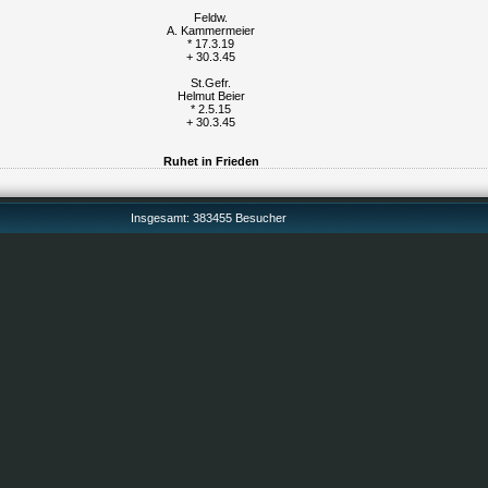
Feldw.
A. Kammermeier
* 17.3.19
+ 30.3.45
St.Gefr.
Helmut Beier
* 2.5.15
+ 30.3.45
Ruhet in Frieden
Insgesamt: 383455 Besucher