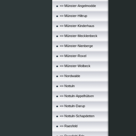
=> Münster-Angelmodde
=> Münster-Hiltrup
=> Münster-Kinderhaus
=> Münster-Mecklenbeck
=> Münster-Nienberge
=> Münster-Roxel
=> Münster-Wolbeck
=> Nordwalde
=> Nottuln
=> Nottuln-Appelhülsen
=> Nottuln-Darup
=> Nottuln-Schapdetten
=> Raesfeld