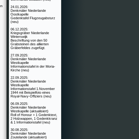
en
24.01.2026:
Denkmäler Niederlande
Oostkapelle
Gedenktafel Flugzeugabsturz
(neu)
06.12.2025:
Kriegsgräber Niederlande
Winterswijk
Beschriftung von den 50
Grabsteinen des alliierten
Gräberfeldes zugefügt.
27.09.2025:
Denkmäler Niederlande
Westkapelle
Informationstafel in der Moria-
Kirche (neu)
22.09.2025:
Denkmäler Niederlande
Westkapelle
Informationstafel 1.November
1944 mit Beispielfoto eines
Royal-Navy-Offiziers (neu)
06.09.2025:
Denkmäler Niederlande
Westkapelle (aktualisiert)
Roll of Honour + 1 Gedenktext,
2 Holzwappen, 1 Gedenkkranz
& 1 Informationstafel (neu)
30.08.2025:
Denkmäler Niederlande
Zoutelande (aktualisiert)