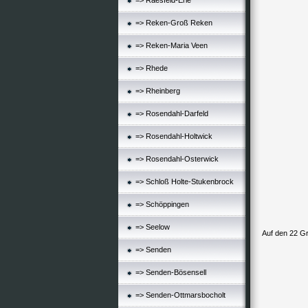
=> Raesfeld-Erle
=> Reken-Groß Reken
=> Reken-Maria Veen
=> Rhede
=> Rheinberg
=> Rosendahl-Darfeld
=> Rosendahl-Holtwick
=> Rosendahl-Osterwick
=> Schloß Holte-Stukenbrock
=> Schöppingen
=> Seelow
Auf den 22 Gr
=> Senden
=> Senden-Bösensell
=> Senden-Ottmarsbocholt