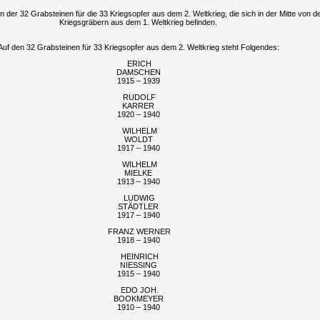
en der 32 Grabsteinen für die 33 Kriegsopfer aus dem 2. Weltkrieg, die sich in der Mitte von d
Kriegsgräbern aus dem 1. Weltkrieg befinden.
Auf den 32 Grabsteinen für 33 Kriegsopfer aus dem 2. Weltkrieg steht Folgendes:
ERICH
DAMSCHEN
1915 – 1939
RUDOLF
KARRER
1920 – 1940
WILHELM
WOLDT
1917 – 1940
WILHELM
MIELKE
1913 – 1940
LUDWIG
STÄDTLER
1917 – 1940
FRANZ WERNER
1918 – 1940
HEINRICH
NIESSING
1915 – 1940
EDO JOH.
BOOKMEYER
1910 – 1940