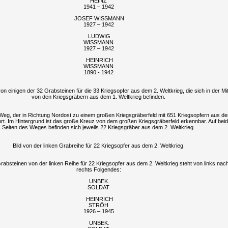
HEINZ
1941 – 1942
JOSEF WISSMANN
1927 – 1942
LUDWIG
WISSMANN
1927 – 1942
HEINRICH
WISSMANN
1890 - 1942
von einigen der 32 Grabsteinen für die 33 Kriegsopfer aus dem 2. Weltkrieg, die sich in der Mi
von den Kriegsgräbern aus dem 1. Weltkrieg befinden.
Weg, der in Richtung Nordost zu einem großen Kriegsgräberfeld mit 651 Kriegsopfern aus d
ührt. Im Hintergrund ist das große Kreuz von dem großen Kriegsgräberfeld erkennbar. Auf bei
Seiten des Weges befinden sich jeweils 22 Kriegsgräber aus dem 2. Weltkrieg.
Bild von der linken Grabreihe für 22 Kriegsopfer aus dem 2. Weltkrieg.
rabsteinen von der linken Reihe für 22 Kriegsopfer aus dem 2. Weltkrieg steht von links nac
rechts Folgendes:
UNBEK.
SOLDAT
HEINRICH
STRÖH
1926 – 1945
UNBEK.