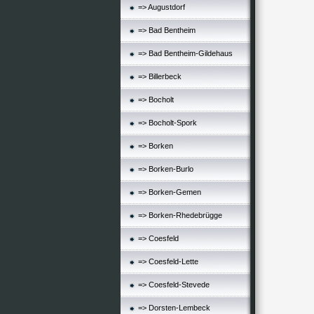
=> Augustdorf
=> Bad Bentheim
=> Bad Bentheim-Gildehaus
=> Billerbeck
=> Bocholt
=> Bocholt-Spork
=> Borken
=> Borken-Burlo
=> Borken-Gemen
=> Borken-Rhedebrügge
=> Coesfeld
=> Coesfeld-Lette
=> Coesfeld-Stevede
=> Dorsten-Lembeck