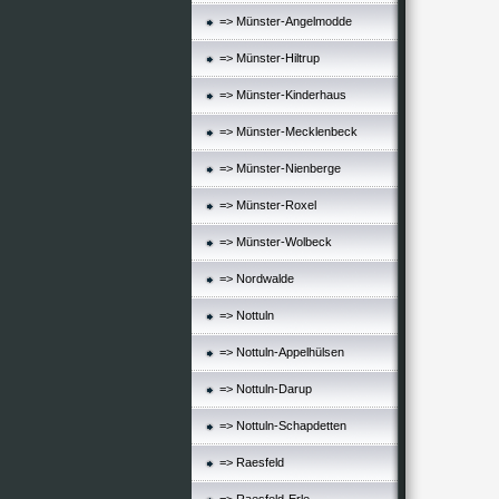
=> Münster-Angelmodde
=> Münster-Hiltrup
=> Münster-Kinderhaus
=> Münster-Mecklenbeck
=> Münster-Nienberge
=> Münster-Roxel
=> Münster-Wolbeck
=> Nordwalde
=> Nottuln
=> Nottuln-Appelhülsen
=> Nottuln-Darup
=> Nottuln-Schapdetten
=> Raesfeld