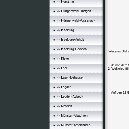
=> Horstmar
=> Hürtgenwald-Hürtgen
=> Hürtgenwald-Vossenack
=> Isselburg
=> Isselburg-Anholt
=> Isselburg-Heelden
Weiteres Bild 
=> Kleve
Bild von dem 
=> Laer
2. Weltkrieg f
=> Laer-Holthausen
=> Legden
Auf den 22 G
=> Legden-Asbeck
=> Metelen
=> Münster-Albachten
=> Münster-Amelsbüren