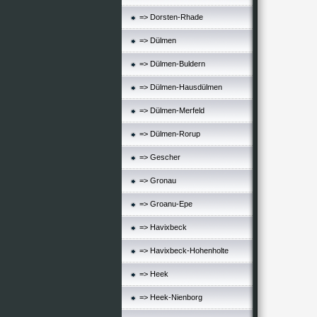
=> Dorsten-Rhade
=> Dülmen
=> Dülmen-Buldern
=> Dülmen-Hausdülmen
=> Dülmen-Merfeld
=> Dülmen-Rorup
=> Gescher
=> Gronau
=> Groanu-Epe
=> Havixbeck
=> Havixbeck-Hohenholte
=> Heek
=> Heek-Nienborg