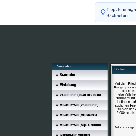
Tipp:
Eine eige
Baukasten.
Navigation
Bocholt
Startseite
Auf dem Fried
Einleitung
Kriegsopfer au
sich kreis
ebenfalls k
Walcheren (1939 bis 1945)
Nordost führt
befinden sic
Atlantikwall (Walcheren)
südlichen Frie
sich an der 
2.000 russis
Atlantikwall (Breskens)
Atlantikwall (Stp. Groede)
Bild von einige
Denkmäler Belgien