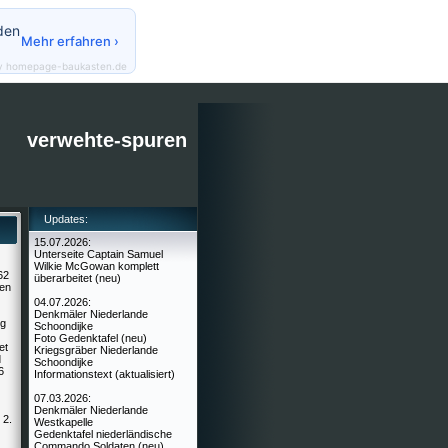
den
Mehr erfahren ›
y homepage-baukasten.de
verwehte-spuren
Updates:
15.07.2026:
Unterseite Captain Samuel
Wilkie McGowan komplett
62
überarbeitet (neu)
den
04.07.2026:
Denkmäler Niederlande
eg
Schoondijke
Foto Gedenktafel (neu)
et
Kriegsgräber Niederlande
d
Schoondijke
6
Informationstext (aktualisiert)
07.03.2026:
Denkmäler Niederlande
 2.
Westkapelle
Gedenktafel niederländische
Commando Soldaten (neu)