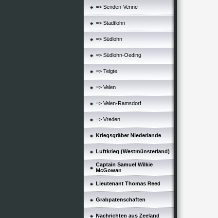
=> Senden-Venne
=> Stadtlohn
=> Südlohn
=> Südlohn-Oeding
=> Telgte
=> Velen
=> Velen-Ramsdorf
=> Vreden
Kriegsgräber Niederlande
Luftkrieg (Westmünsterland)
Captain Samuel Wilkie
McGowan
Lieutenant Thomas Reed
Grabpatenschaften
Nachrichten aus Zeeland