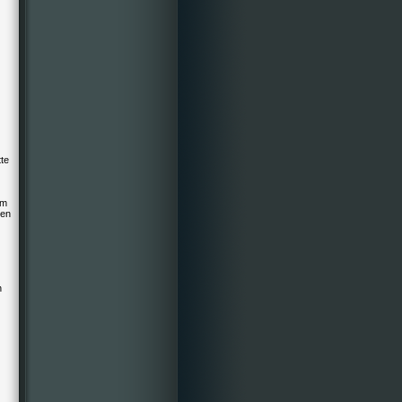
tte
em
den
h