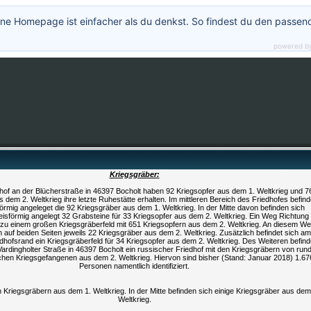
ne Homepage ist einfacher als du denkst. So findest du den passen
powered b
Kriegsgräber:
hof an der Blücherstraße in 46397 Bocholt haben 92 Kriegsopfer aus dem 1. Weltkrieg und 7
s dem 2. Weltkrieg ihre letzte Ruhestätte erhalten. Im mittleren Bereich des Friedhofes befin
förmig angeleget die 92 Kriegsgräber aus dem 1. Weltkrieg. In der Mitte davon befinden sich
reisförmig angelegt 32 Grabsteine für 33 Kriegsopfer aus dem 2. Weltkrieg. Ein Weg Richtung
 zu einem großen Kriegsgräberfeld mit 651 Kriegsopfern aus dem 2. Weltkrieg. An diesem W
h auf beiden Seiten jeweils 22 Kriegsgräber aus dem 2. Weltkrieg. Zusätzlich befindet sich am
dhofsrand ein Kriegsgräberfeld für 34 Kriegsopfer aus dem 2. Weltkrieg. Des Weiteren befind
Vardingholter Straße in 46397 Bocholt ein russischer Friedhof mit den Kriegsgräbern von run
chen Kriegsgefangenen aus dem 2. Weltkrieg. Hiervon sind bisher (Stand: Januar 2018) 1.67
Personen namentlich identifiziert.
n Kriegsgräbern aus dem 1. Weltkrieg. In der Mitte befinden sich einige Kriegsgräber aus dem
Weltkrieg.