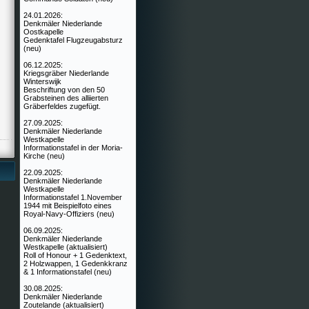
24.01.2026:
Denkmäler Niederlande
Oostkapelle
Gedenktafel Flugzeugabsturz
(neu)
06.12.2025:
Kriegsgräber Niederlande
Winterswijk
Beschriftung von den 50
Grabsteinen des alliierten
Gräberfeldes zugefügt.
27.09.2025:
Denkmäler Niederlande
Westkapelle
Informationstafel in der Moria-
Kirche (neu)
22.09.2025:
Denkmäler Niederlande
Westkapelle
Informationstafel 1.November
1944 mit Beispielfoto eines
Royal-Navy-Offiziers (neu)
06.09.2025:
Denkmäler Niederlande
Westkapelle (aktualisiert)
Roll of Honour + 1 Gedenktext,
2 Holzwappen, 1 Gedenkkranz
& 1 Informationstafel (neu)
30.08.2025:
Denkmäler Niederlande
Zoutelande (aktualisiert)