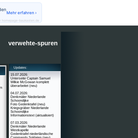
den
Mehr erfahren ›
y homepage-baukasten.de
verwehte-spuren
Updates:
15.07.2026:
Unterseite Captain Samuel
Wilkie McGowan komplett
überarbeitet (neu)
am
04.07.2026:
Denkmäler Niederlande
Schoondijke
Foto Gedenktafel (neu)
Kriegsgräber Niederlande
Schoondijke
Informationstext (aktualisiert)
07.03.2026:
Denkmäler Niederlande
Westkapelle
Gedenktafel niederländische
Commando Soldaten (neu)