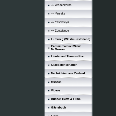
=> Wissenkerke
=> Yerseke
=> Ysselsteyn
=> Zoutelande
Luftkrieg (Westmünsterland)
Captain Samuel Wilkie
McGowan
Lieutenant Thomas Reed
Grabpatenschaften
Nachrichten aus Zeeland
Museen
Videos
Bücher, Hefte & Filme
Gästebuch