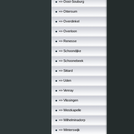
=> Oost-Souburg
=> Ottersum
=> Overdinkel
=> Overloon
=> Renesse
=> Schoondijke
=> Schoonebeek
=> Sittard
=> Uden
=> Venray
=> Vlissingen
=> Westkapelle
=> Wilhelminadorp
=> Winterswijk