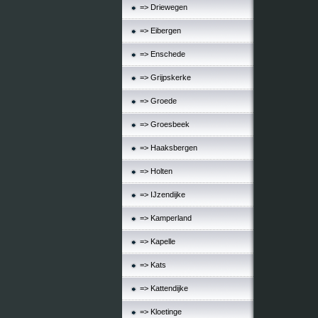
=> Driewegen
=> Eibergen
=> Enschede
=> Grijpskerke
=> Groede
=> Groesbeek
=> Haaksbergen
=> Holten
=> IJzendijke
=> Kamperland
=> Kapelle
=> Kats
=> Kattendijke
=> Kloetinge