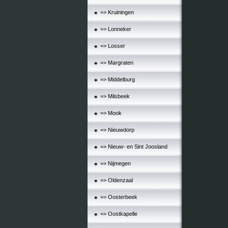
=> Kruiningen
=> Lonneker
=> Losser
=> Margraten
=> Middelburg
=> Milsbeek
=> Mook
=> Nieuwdorp
=> Nieuw- en Sint Joosland
=> Nijmegen
=> Oldenzaal
=> Oosterbeek
=> Oostkapelle