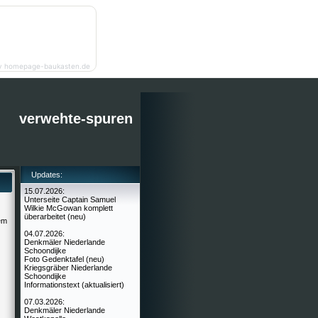
y homepage-baukasten.de
verwehte-spuren
Updates:
15.07.2026:
Unterseite Captain Samuel
Wilkie McGowan komplett
überarbeitet (neu)
em
04.07.2026:
Denkmäler Niederlande
Schoondijke
Foto Gedenktafel (neu)
Kriegsgräber Niederlande
Schoondijke
Informationstext (aktualisiert)
07.03.2026:
Denkmäler Niederlande