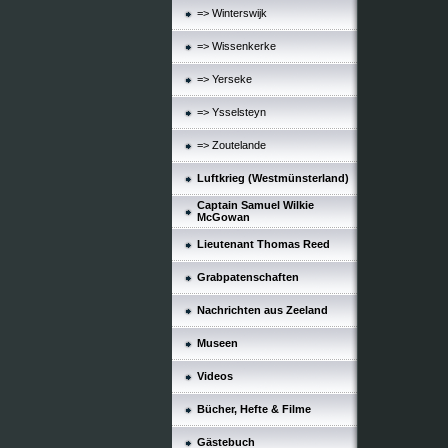
=> Winterswijk
=> Wissenkerke
=> Yerseke
=> Ysselsteyn
=> Zoutelande
Luftkrieg (Westmünsterland)
Captain Samuel Wilkie
McGowan
Lieutenant Thomas Reed
Grabpatenschaften
Nachrichten aus Zeeland
Museen
Videos
Bücher, Hefte & Filme
Gästebuch