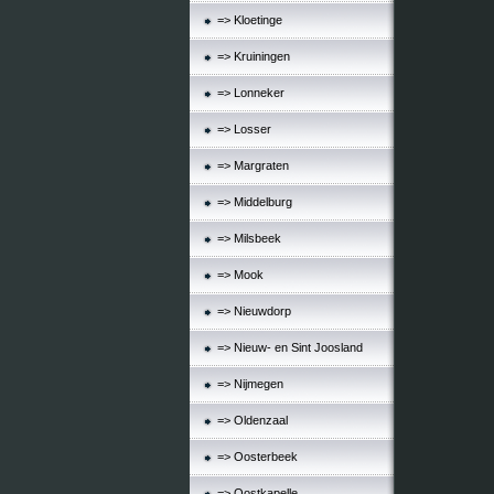
=> Kloetinge
=> Kruiningen
=> Lonneker
=> Losser
=> Margraten
=> Middelburg
=> Milsbeek
=> Mook
=> Nieuwdorp
=> Nieuw- en Sint Joosland
=> Nijmegen
=> Oldenzaal
=> Oosterbeek
=> Oostkapelle