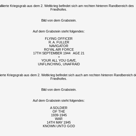
lliierte Kriegsgrab aus dem 2. Weltkrieg befindet sich am rechten hinteren Randbereich des
Friedhofes.
Bild von dem Grabstein.
Auf dem Grabstein steht folgendes:
FLYING OFFICER
R. A. FULLER
NAVIGATOR
ROYAL AIR FORCE
17TH SEPTEMBER 1944 AGE 21
+
YOUR ALL YOU GAVE,
UNFLINCHING, UNAFRAID
iierte Kriegsgrab aus dem 2. Weltkrieg befindet sich auch am rechten hinteren Randbereich d
Friedhofes.
Bild von dem Grabstein.
Auf dem Grabstein steht folgendes:
A SOLDIER
OF THE
1939-1945
WAR
14TH MAY 1945
KNOWN UNTO GOD