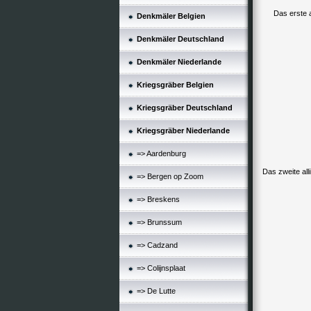
Das erste a
Denkmäler Belgien
Denkmäler Deutschland
Denkmäler Niederlande
Kriegsgräber Belgien
Kriegsgräber Deutschland
Kriegsgräber Niederlande
=> Aardenburg
Das zweite all
=> Bergen op Zoom
=> Breskens
=> Brunssum
=> Cadzand
=> Colijnsplaat
=> De Lutte