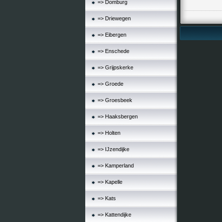
=> Domburg
=> Driewegen
=> Eibergen
=> Enschede
=> Grijpskerke
=> Groede
=> Groesbeek
=> Haaksbergen
=> Holten
=> IJzendijke
=> Kamperland
=> Kapelle
=> Kats
=> Kattendijke