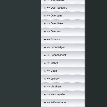
=> Oost-Souburg
=> Ottersum
=> Overdinkel
=> Overloon
=> Renesse
=> Schoondijke
=> Schoonebeek
=> Sittard
=> Uden
=> Venray
=> Vlissingen
=> Westkapelle
=> Wilhelminadorp