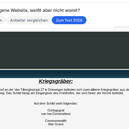
eigene Website, weißt aber nicht womit?
en
Anbieter vergleichen
Zum Test 2026
powered b
Kriegsgräber:
of an der Van Tilburghstraat 27 in Driewegen befinden sich zwei alliierte Kriegsgräber aus d
rieg. Das Schild hängt am Eingangstor des Friedhofes, der sich hinter der Kirche befindet.
Auf dem Schild steht folgendes:
Oorlogsgraf
van het Gemenebest
Commonwealth
War Grave