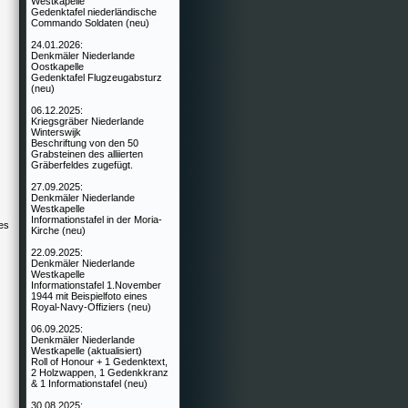
Westkapelle
Gedenktafel niederländische
Commando Soldaten (neu)
24.01.2026:
Denkmäler Niederlande
Oostkapelle
Gedenktafel Flugzeugabsturz
(neu)
06.12.2025:
Kriegsgräber Niederlande
Winterswijk
Beschriftung von den 50
Grabsteinen des alliierten
Gräberfeldes zugefügt.
27.09.2025:
Denkmäler Niederlande
Westkapelle
Informationstafel in der Moria-
es
Kirche (neu)
22.09.2025:
Denkmäler Niederlande
Westkapelle
Informationstafel 1.November
1944 mit Beispielfoto eines
Royal-Navy-Offiziers (neu)
06.09.2025:
Denkmäler Niederlande
Westkapelle (aktualisiert)
Roll of Honour + 1 Gedenktext,
2 Holzwappen, 1 Gedenkkranz
& 1 Informationstafel (neu)
30.08.2025: