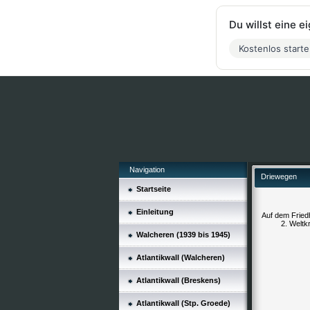
Du willst eine 
Kostenlos start
Navigation
Driewegen
Startseite
Einleitung
Auf dem Friedh
2. Weltk
Walcheren (1939 bis 1945)
Atlantikwall (Walcheren)
Atlantikwall (Breskens)
Atlantikwall (Stp. Groede)