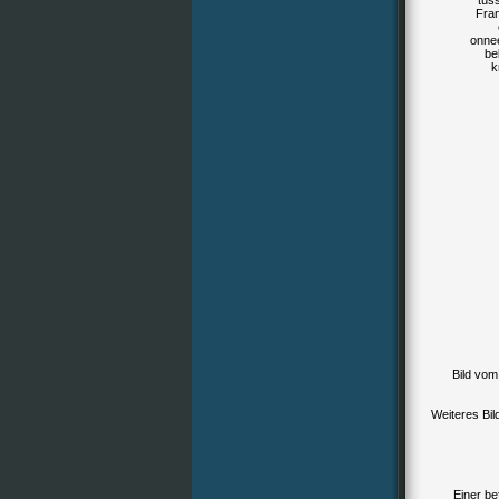
tus
Fran
onnee
be
k
Bild vom
Weiteres Bi
Einer be