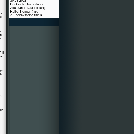
30.08.2025:
Denkmäler Niederlande
Zoutelande (aktualisiert)
Roll of Honour (neu)
ür
2 Gedenksteine (neu)
ein
r
s
n,
u
eil
ks
der
h.
20
ur