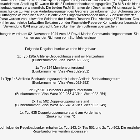
ldaten der Luftwaffe waren im Stp. Lohengrin untergebracht. Soldaten der 5. Flugmelde
tnachrichten-Abteilung 51 waren für die 2 Funkmessbeobachtungsgeräte (Fu.M.B.) die hier i
fgebaut waren verantwortlich. Die beiden Fu.M.B. hatten den Decknamen Windmessgerät. M
ersuchte die Luftwaffe die Radarbewegungen des Gegners, zu erkennen. Zur Sicherung geg
e Luftangriffe wurden hier auch 3 leichte 2 cm Flugabwehrkanonen und 2 Suchscheinwerfer
. Diese wurden von Luftwaffen Soldaten der leichten Reserve-Flak-Abteilung 847 bedient. Des
n hier auch einige Luftwaffen Soldaten von der Flugmelde-Reserve-Kompanie zur besonder
Verwendung 8./VI untergebracht. Sie sollten hier den Luftraum überwachen.
ohengrin wurde am 02. November 1944 vom 48 Royal Marine Commando eingenommen. Sie
kamen aus der Richtung vom Stp. Meistersinger.
Folgende Regelbaubunker wurden hier gebaut:
1x Typ 120a Artillerie-Beobachtungsstand mit Panzerturm
(Bunkernummer: Vliss-West 022-2??)
1x Typ 134 Munitionsunterstand I
(Bunkernummer: Vliss-West 022-251)
1x Typ 143 Artillerie-Beobachtungsstand mit kleiner Artillerie-Beobachtungsturm
(Bunkernummer: Vliss-West 022-252)
2x Typ 501 Einfacher Gruppenunterstand
(Bunkernummer: Vliss-West 022-253 & Vliss-West 022-254)
2x Typ 502 Doppelgruppenunterstand
(Bunkernummer: Vliss-West 022-248 & Vliss-West 022-249)
1x Typ 635 Doppelgruppenunterstand am Vorderhang
(Bunkernummer: ?)
och folgende Regelbaubunker erhalten 1x Typ 143, 2x Typ 501 und 2x Typ 502. Die restliche
Regelbaubunker wurden abgerissen.