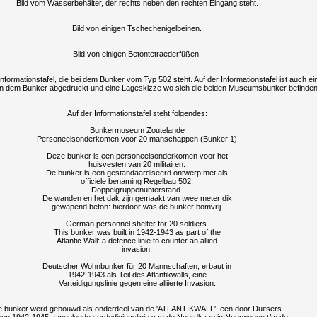
Bild vom Wasserbehälter, der rechts neben den rechten Eingang steht.
Bild von einigen Tschechenigelbeinen.
Bild von einigen Betontetraederfüßen.
Informationstafel, die bei dem Bunker vom Typ 502 steht. Auf der Informationstafel ist auch ei
n dem Bunker abgedruckt und eine Lageskizze wo sich die beiden Museumsbunker befinden
Auf der Informationstafel steht folgendes:
Bunkermuseum Zoutelande
Personeelsonderkomen voor 20 manschappen (Bunker 1)
Deze bunker is een personeelsonderkomen voor het
huisvesten van 20 militairen.
De bunker is een gestandaardiseerd ontwerp met als
officiele benaming Regelbau 502,
Doppelgruppenunterstand.
De wanden en het dak zijn gemaakt van twee meter dik
gewapend beton: hierdoor was de bunker bomvrij.
German personnel shelter for 20 soldiers.
This bunker was built in 1942-1943 as part of the
Atlantic Wall: a defence linie to counter an allied
invasion.
Deutscher Wohnbunker für 20 Mannschaften, erbaut in
1942-1943 als Teil des Atlantikwalls, eine
Verteidigungslinie gegen eine alliierte Invasion.
 bunker werd gebouwd als onderdeel van de 'ATLANTIKWALL', een door Duitsers