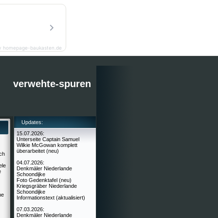
y homepage-baukasten.de
verwehte-spuren
Updates:
15.07.2026:
Unterseite Captain Samuel
Wilkie McGowan komplett
überarbeitet (neu)
ch
04.07.2026:
ele
Denkmäler Niederlande
e
Schoondijke
Foto Gedenktafel (neu)
Kriegsgräber Niederlande
Schoondijke
he
Informationstext (aktualisiert)
07.03.2026:
Denkmäler Niederlande