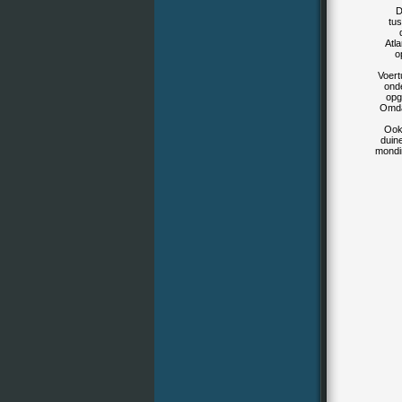
D
tu
Atl
o
Voert
ond
opg
Omdat
Ook 
duin
mondi