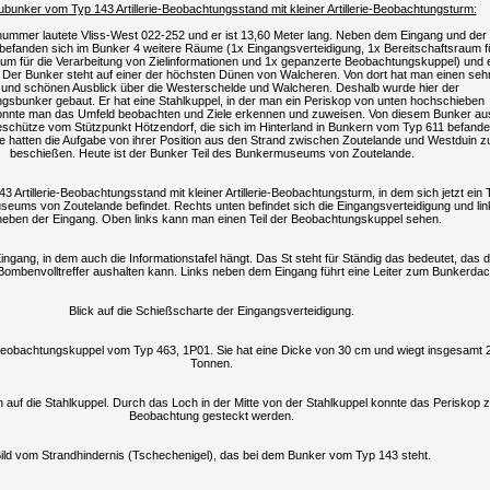
bunker vom Typ 143 Artillerie-Beobachtungsstand mit kleiner Artillerie-Beobachtungsturm:
ummer lautete Vliss-West 022-252 und er ist 13,60 Meter lang. Neben dem Eingang und der
efanden sich im Bunker 4 weitere Räume (1x Eingangsverteidigung, 1x Bereitschaftsraum f
m für die Verarbeitung von Zielinformationen und 1x gepanzerte Beobachtungskuppel) und 
Der Bunker steht auf einer der höchsten Dünen von Walcheren. Von dort hat man einen seh
 und schönen Ausblick über die Westerschelde und Walcheren. Deshalb wurde hier der
gsbunker gebaut. Er hat eine Stahlkuppel, in der man ein Periskop von unten hochschieben
onnte man das Umfeld beobachten und Ziele erkennen und zuweisen. Von diesem Bunker au
schütze vom Stützpunkt Hötzendorf, die sich im Hinterland in Bunkern vom Typ 611 befande
ese hatten die Aufgabe von ihrer Position aus den Strand zwischen Zoutelande und Westduin z
beschießen. Heute ist der Bunker Teil des Bunkermuseums von Zoutelande.
3 Artillerie-Beobachtungsstand mit kleiner Artillerie-Beobachtungsturm, in dem sich jetzt ein T
eums von Zoutelande befindet. Rechts unten befindet sich die Eingangsverteidigung und lin
eben der Eingang. Oben links kann man einen Teil der Beobachtungskuppel sehen.
Eingang, in dem auch die Informationstafel hängt. Das St steht für Ständig das bedeutet, das 
Bombenvolltreffer aushalten kann. Links neben dem Eingang führt eine Leiter zum Bunkerdac
Blick auf die Schießscharte der Eingangsverteidigung.
 Beobachtungskuppel vom Typ 463, 1P01. Sie hat eine Dicke von 30 cm und wiegt insgesamt 
Tonnen.
n auf die Stahlkuppel. Durch das Loch in der Mitte von der Stahlkuppel konnte das Periskop z
Beobachtung gesteckt werden.
ild vom Strandhindernis (Tschechenigel), das bei dem Bunker vom Typ 143 steht.