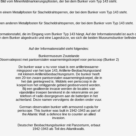
Bild vom Minenfeldmarkierungspfosten, der bei dem Bunker vom Typ 143 steht.
on einem Metallpfosten für Stacheldrahtsperren, der bei dem Bunker vom Typ 143 steht.
inen anderen Metallpfosten für Stacheldrahtsperren, der bei dem Bunker vom Typ 143 steht.
formationstafel, die im Eingang vom Bunker Typ 143 hängt. Auf der Informationstafel ist auch 
n dem Bunker abgedruckt und eine Lageskizze, wo sich die beiden Museumsbunker befinde
Auf der Informationstafel steht folgendes:
Bunkermuseum Zoutelande
Observatiepost met pantserstalen waarnemingskoepel voor periscoop (Bunker 2)
De bunker waar u nu voor staat is een artilleriewaarne-
mingspost van het type 143, Artillerie-Beobachtungsstand
mit kleinem Artilleriebeobachtungsturm. De bunker heeft
een 20-ton zware pantserstalen waarnemingskoepel, die in
het dak geintegreed is. Middels een periscoop in de
koepel kon het omliggende gebied geobserveerd worden.
Bij een geallieerde invasie werden de locaties van
vijandelijke troepen berekend in de rekenruimte en per
telefoon of radio doorgegeven aan de batterijen in het
achterland. Deze namen vervolgens de doelen onder vuur.
German observation bunker with armoured cupola for
periscope. This bunker was built in 1942-1943 as part of
the Atlantic Wall: a defence line to counter an allied
invasion.
Deutscher Beobachtungsbunker mit Panzerturm, erbaut
1942-1943 als Teil des Atlantikwalls.