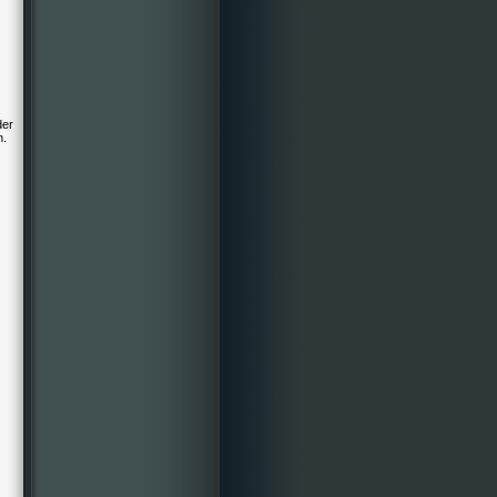
der
n.