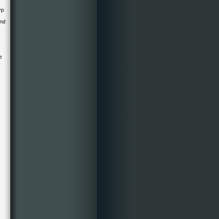
yp
und
e