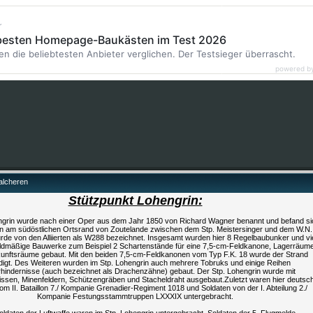
r
 besten Homepage-Baukästen im Test 2026
en die beliebtesten Anbieter verglichen. Der Testsieger überrascht.
powered b
alcheren
Stützpunkt Lohengrin:
ngrin wurde nach einer Oper aus dem Jahr 1850 von Richard Wagner benannt und befand si
n am südöstlichen Ortsrand von Zoutelande zwischen dem Stp. Meistersinger und dem W.N.
de von den Alliierten als W288 bezeichnet. Insgesamt wurden hier 8 Regelbaubunker und vi
eldmäßige Bauwerke zum Beispiel 2 Schartenstände für eine 7,5-cm-Feldkanone, Lagerräum
unftsräume gebaut. Mit den beiden 7,5-cm-Feldkanonen vom Typ F.K. 18 wurde der Strand
idigt. Des Weiteren wurden im Stp. Lohengrin auch mehrere Tobruks und einige Reihen
hindernisse (auch bezeichnet als Drachenzähne) gebaut. Der Stp. Lohengrin wurde mit
issen, Minenfeldern, Schützengräben und Stacheldraht ausgebaut.Zuletzt waren hier deutsc
om II. Bataillon 7./ Kompanie Grenadier-Regiment 1018 und Soldaten von der I. Abteilung 2./
Kompanie Festungsstammtruppen LXXXIX untergebracht.