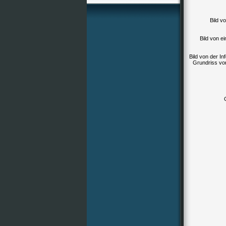
Bild v
Bild von e
Bild von der In
Grundriss vo