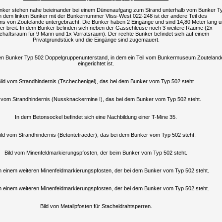
nker stehen nahe beieinander bei einem Dünenaufgang zum Strand unterhalb vom Bunker T
n dem linken Bunker mit der Bunkernummer Vliss-West 022-248 ist der andere Teil des
 von Zoutelande untergebracht. Die Bunker haben 2 Eingänge und sind 14,80 Meter lang 
er breit. In dem Bunker befinden sich neben der Gasschleuse noch 3 weitere Räume (2x
schaftsraum für 9 Mann und 1x Vorratsraum). Der rechte Bunker befindet sich auf einem
Privatgrundstück und die Eingänge sind zugemauert.
ken Bunker Typ 502 Doppelgruppenunterstand, in dem ein Teil vom Bunkermuseum Zouteland
eingerichtet ist.
ild vom Strandhindernis (Tschechenigel), das bei dem Bunker vom Typ 502 steht.
d vom Strandhindernis (Nussknackermine I), das bei dem Bunker vom Typ 502 steht.
In dem Betonsockel befindet sich eine Nachbildung einer T-Mine 35.
ild vom Strandhindernis
(
Betontetraeder), das bei dem Bunker vom Typ 502 steht.
Bild vom Minenfeldmarkierungspfosten, der beim Bunker vom Typ 502 steht.
on einem weiteren Minenfeldmarkierungspfosten, der bei dem Bunker vom Typ 502 steht.
on einem weiteren Minenfeldmarkierungspfosten, der bei dem Bunker vom Typ 502 steht.
Bild von Metallpfosten für Stacheldrahtsperren.