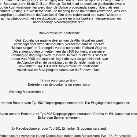
sen 1942-1945 aangelegde verdedigingslinie van de Noordkaap in Noorwegen t/m de
s-Spaanse grens bij de Golf van Biskaje. De linie had tot doel een geallieerde invasie
op de kust vorrkomen en werd door de Duitse propaganda afgeschilderd als een
mbare vesting. De Westerschelde, de toegang tot de havenstad Antwerpen, was een
langrijke schakel binnen de Atlantikwall. Om deze reden werd met name Walcheren
rachtig uitgebouwd met vele duizenden zware en lichte bunkers, versperringen en
andersoortige verdedigingswerken.
Bunkermuseum Zoutelande
Ook Zoutelande maakte deel uit van de Atlantikwall en werd
verdedigd door twee steunpunten, vernoemd naar de opera's
'Meistersinger' en 'Lohengrin' van de componist Richard Wagner.
Deze steunpunten omvatte meer dan 100 bunkers, waarvan er
vandaag de dag nog enkele resteren. In twee bunkers is sinds de
zomer van 2000 een expositie ingericht over de geschiedenis van
de Atlantikwall en de bevrijding van de Scheldemonding in
november 1944. Dit is het Bunkermuseum Zoutelande:
Atlantikwall en Bevrijdingsmuseum aan de Zeeuwse kust.
U bent van harte welkom.
Betreden van de bunker is op eigen risico.
Stichting Bunkerbehoud
 rechten Bunker vom Typ 502 Doppelgruppenunterstand. Die Eingänge sind zugemauert.
ld vom rechten Bunker vom Typ 502 Doppelgruppenunterstand. Rechts im Bild kann man eine
Ecke vom Bunker erkennen.
2x Regelbaubunker vom Typ 501 Einfacher Gruppenunterstand:
findet sich gut versteckt in den Dünen links neben dem Bunker vom Typ 143. Er hatte die