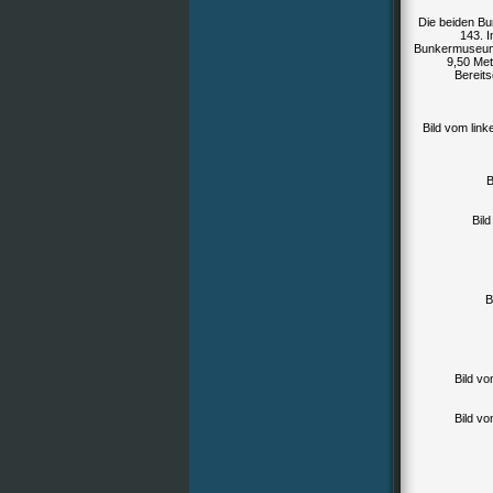
Die beiden Bu
143. I
Bunkermuseums
9,50 Met
Bereit
Bild vom lin
B
Bil
B
Bild v
Bild v