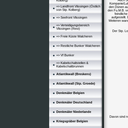
Auch So
Kolberg)
Kompanie/Luf
=> Landfront Vlissingen (Östlich
den Dünen au
von Stp. Kolberg)
den Fu.M.B. v
feindlich
aufgestellt
=> Seefront Vlissingen
Weiteren ware
=> Verteidigungsbereich
Vlissingen (Rest)
Der Stp. L
=> Freie Küste Walcheren
=> Restliche Bunker Walcheren
=> Vf Bunker
=> Kabelschaltstellen &
Kabelschaltbrunnen
Atlantikwall (Breskens)
Atlantikwall (Stp. Groede)
Denkmäler Belgien
Denkmäler Deutschland
Denkmäler Niederlande
Davon sind n
Kriegsgräber Belgien