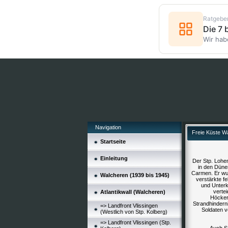
Ratgebe
Die 7
Wir hab
Navigation
Freie Küste W
Startseite
Einleitung
Der Stp. Lohe
in den Düne
Carmen. Er wur
Walcheren (1939 bis 1945)
verstärkte f
und Unterk
verte
Atlantikwall (Walcheren)
Höcker
Strandhindern
=> Landfront Vlissingen
Soldaten v
(Westlich von Stp. Kolberg)
=> Landfront Vlissingen (Stp.