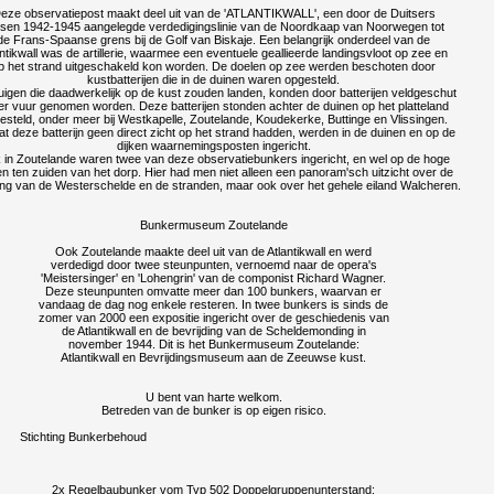
eze observatiepost maakt deel uit van de 'ATLANTIKWALL', een door de Duitsers
ssen 1942-1945 aangelegde verdedigingslinie van de Noordkaap van Noorwegen tot
de Frans-Spaanse grens bij de Golf van Biskaje. Een belangrijk onderdeel van de
antikwall was de artillerie, waarmee een eventuele geallieerde landingsvloot op zee en
p het strand uitgeschakeld kon worden. De doelen op zee werden beschoten door
kustbatterijen die in de duinen waren opgesteld.
uigen die daadwerkelijk op de kust zouden landen, konden door batterijen veldgeschut
er vuur genomen worden. Deze batterijen stonden achter de duinen op het platteland
esteld, onder meer bij Westkapelle, Zoutelande, Koudekerke, Buttinge en Vlissingen.
 deze batterijn geen direct zicht op het strand hadden, werden in de duinen en op de
dijken waarnemingsposten ingericht.
in Zoutelande waren twee van deze observatiebunkers ingericht, en wel op de hoge
en ten zuiden van het dorp. Hier had men niet alleen een panoram'sch uitzicht over de
ng van de Westerschelde en de stranden, maar ook over het gehele eiland Walcheren.
Bunkermuseum Zoutelande
Ook Zoutelande maakte deel uit van de Atlantikwall en werd
verdedigd door twee steunpunten, vernoemd naar de opera's
'Meistersinger' en 'Lohengrin' van de componist Richard Wagner.
Deze steunpunten omvatte meer dan 100 bunkers, waarvan er
vandaag de dag nog enkele resteren. In twee bunkers is sinds de
zomer van 2000 een expositie ingericht over de geschiedenis van
de Atlantikwall en de bevrijding van de Scheldemonding in
november 1944. Dit is het Bunkermuseum Zoutelande:
Atlantikwall en Bevrijdingsmuseum aan de Zeeuwse kust.
U bent van harte welkom.
Betreden van de bunker is op eigen risico.
Stichting Bunkerbehoud
2x Regelbaubunker vom Typ 502 Doppelgruppenunterstand: