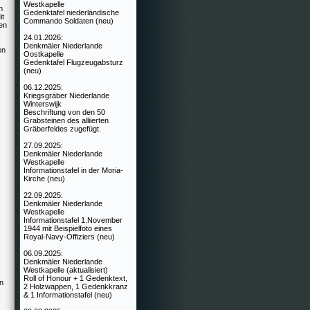
Westkapelle
n
Gedenktafel niederländische
it
Commando Soldaten (neu)
en
24.01.2026:
Denkmäler Niederlande
en
Oostkapelle
Gedenktafel Flugzeugabsturz
(neu)
06.12.2025:
Kriegsgräber Niederlande
Winterswijk
Beschriftung von den 50
Grabsteinen des alliierten
Gräberfeldes zugefügt.
27.09.2025:
Denkmäler Niederlande
Westkapelle
Informationstafel in der Moria-
Kirche (neu)
22.09.2025:
Denkmäler Niederlande
Westkapelle
Informationstafel 1.November
1944 mit Beispielfoto eines
Royal-Navy-Offiziers (neu)
06.09.2025:
Denkmäler Niederlande
Westkapelle (aktualisiert)
Roll of Honour + 1 Gedenktext,
n
2 Holzwappen, 1 Gedenkkranz
& 1 Informationstafel (neu)