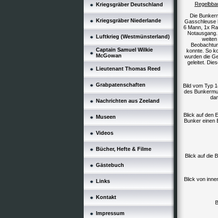
Regelbbau
Kriegsgräber Deutschland
Die Bunkern
Kriegsgräber Niederlande
Gasschleuse b
6 Mann, 1x Rau
Notausgang. 
Luftkrieg (Westmünsterland)
weiten
Beobachtun
Captain Samuel Wilkie
konnte. So k
McGowan
wurden die Ge
geleitet. Di
Lieutenant Thomas Reed
Grabpatenschaften
Bild vom Typ 14
des Bunkermus
dan
Nachrichten aus Zeeland
Blick auf den 
Museen
Bunker einen 
Videos
Bücher, Hefte & Filme
Blick auf die
Gästebuch
Blick von inne
Links
Kontakt
B
Impressum